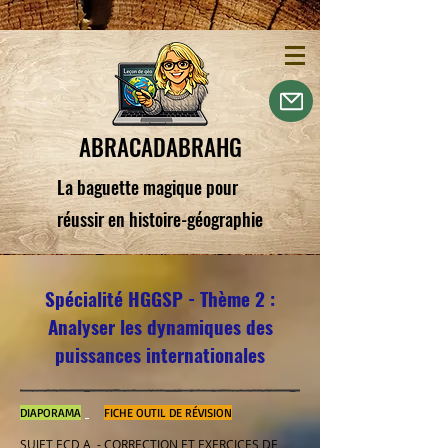
ABRACADABRAHG
La baguette magique pour
réussir en histoire-géographie
Spécialité HGGSP - Thème 2 :
Analyser les dynamiques des
puissances internationales
​DIAPORAMA
FICHE OUTIL DE RÉVISION
SUJET ECD A
-
CORRECTION ET EXERCICES DE