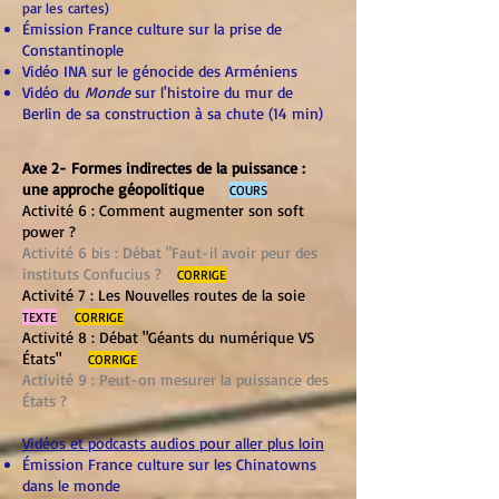
par les cartes)
Émission France culture sur
la prise de
Constantinople
Vidéo INA sur le génocide des Arméniens
Vidéo du
Monde
sur l'histoire du mur de
Berlin de sa construction à sa chute (14 min)
​Axe 2- Formes indirectes de la puissance :
une approche géopolitique
COURS
Activité 6 : Comment augmenter son soft
power ?
Activité 6 bis : Débat "Faut-il avoir peur des
instituts Confucius ?
CORRIGE
Activité 7 : Les Nouvelles routes de la soie
TEXTE
CORRIGE
Activité 8 : Débat "Géants du numérique VS
États"
CORRIGE
Activité 9 : Peut-on mesurer la puissance des
États ?
Vidéos et podcasts audios pour aller plus loin
Émission France culture sur les Chinatowns
dans le monde