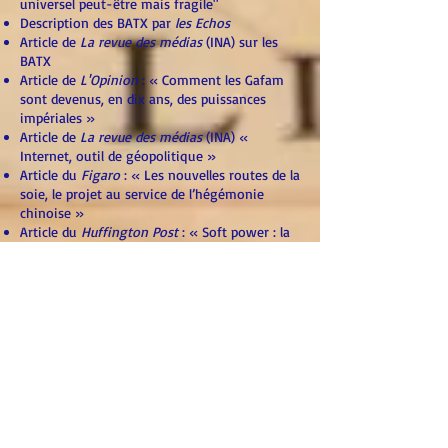
universel peut-être mais fragile"
Description des BATX par
les Echos
Article de
La revue des médias
(INA) sur les
BATX
Article de
L'Opinion
: « Comment les Gafam
sont devenus, en dix ans, des puissances
impériales »
Article de
La revue des médias
(INA) «
Internet, outil de géopolitique »
Article du
Figaro
: « Les nouvelles routes de la
soie, le projet au service de l’hégémonie
chinoise »
Article du
Huffington Post
: « Soft power : la
fin d’une légende et la mort d’un concept »
Article de
France culture
: « Chine, Emirats…
Les musées français mettent le cap à
l’international »
Extrait d'un livre qui réfléchit sur la possibilité
de mesurer le soft power
La mesure de l'image des États par Ipsos
(Nation Brands Index) :
méthode ici
et
résultats 2019 là
Article des
Inrockuptible
s : "Russia Today est
l'instrument le plus emblématique et le plus