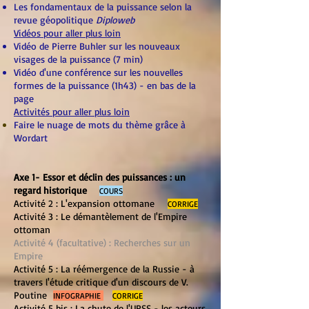
Les fondamentaux de la puissance selon la
revue géopolitique
Diploweb
Vidéos pour aller plus loin
Vidéo de Pierre Buhler sur les nouveaux
visages de la puissance (7 min)
Vidéo d'une conférence sur les nouvelles
formes de la puissance (1h43) - en bas de la
page
Activités pour aller plus loin
Faire le nuage de mots du thème grâce à
Wordart
Axe 1- Es
so
r et déclin des pui
ssances : un
regard historique
COURS
Activité 2 : L'expansion ottomane
CORRIGE
Activité 3 : Le démantèlement de l'Empire
ottoman
Activité 4 (facultative) : Recherches sur un
Empire
Activité 5 : La réémergence de la Russie - à
travers l'étude critique d'un discours de V.
Poutine
INFOGRAPHIE
CORRIGE
Activité 5 bis : La chute de l'URSS - les acteurs