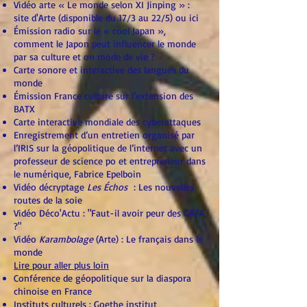
Vidéo arte « Le monde selon XI Jinping » :
site d'Arte
(disponible du 17/3 au 22/5) ou
ici
Émission radio sur le « cool Japan »,
comment le Japon peut influencer le monde
par sa culture et on mode de vie ?
Carte sonore et interactive des langues du
monde
Émission France culture sur l’extension des
BATX
Carte interactive mondiale des cyberattaques
Enregistrement d’un entretien organisé par
l’IRIS sur la géopolitique de l’internet avec un
professeur de science po et entrepreneur dans
le numérique, Fabrice Epelboin
Vidéo décryptage
Les Échos
: Les nouvelles
routes de la soie
Vidéo Déco'Actu : "Faut-il avoir peur des GAFA
?"
Vidéo
Karambolage
(Arte) : Le français dans le
monde
Lire pour aller plus loin
Conférence de géopolitique sur la diaspora
chinoise en France
Instituts culturels : Goethe institut