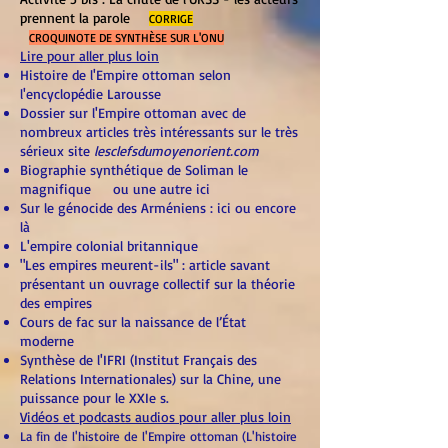
prennent la parole
CORRIGE
CROQUINOTE DE SYNTHÈSE SUR L'ONU
​Lire pour aller plus loin
Histoire de l'Empire ottoman selon
l'encyclopédie Larousse
Dossier sur l'Empire ottoman avec de
nombreux articles très intéressants sur le très
sérieux site
lesclefsdumoyenorient.com
Biographie synthétique de Soliman le
magnifique
ou une autre ici
Sur le génocide des Arméniens :
ici
ou encore
là
L'empire colonial britannique
"Les empires meurent-ils" : article savant
présentant un ouvrage collectif sur la théorie
des empires
Cours de fac sur la naissance de l’État
moderne
Synthèse de l'IFRI (Institut Français des
Relations Internationales) sur la Chine, une
puissance pour le XXIe s.
Vidéos et podcasts audios pour aller plus loin
La fin de l'histoire de l'Emp
ire ottoman (L'histoire