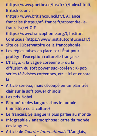
(https://www.goethe.de/ins/fr/fr/index.html),
British council
(https://www.britishcouncil.fr/), Alliance
française (https://af-france.fr/apprendre-le-
francais/) et OIF
(https://www.francophonie.org/), Institut
Confucius (https://www.institutconfucius.fr/)
Site de l'Observatoire de la francophonie
Les règles mises en place par l’État pour
protéger l'exception culturelle française
L’hallyu, « la vague coréenne » ou la
diffusion du soft power sud-coréen : K-pop,
séries télévisées coréennes, etc. :
ici
et encore
là
Article sérieux, mais découpé en un plan très
clair sur le soft power chinois
Les prix Nobel
Baromètre des langues dans le monde
(ministère de la culture)
L
e français, 5e langue la plus parlée au monde
Infographie / anamorphose : carte du monde
des langues
Article de
Courrier International
: "L'anglais,