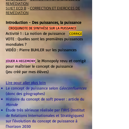
REMÉDIATION
SUJET ECD B
-
CORRECTION ET EXERCICES DE
REMÉDIATION
Introduction - Des puiss
ances, la puissance
CROQUINOTE DE SYNTHÈSE SUR LA PUISSANCE
Activité 1 : La notion de puissance
CORRIGE
VOTE : Quelles sont les premières puissances
mondiales
?
VIDÉO : Pierre BUHLER sur les puissances
, le Monopoly revu et corrigé
JOUER A HEGEMONY
pour maîtriser le concept de puissance
(jeu créé par mes élèves)
Lire pour aller plus loin
Le concept de puissance selon
Géoconfluences
(donc des géographes)
Histoire du concept
de soft power : article du
Monde
Étude très sérieuse réalisée par l'IRIS (
Institut
de Relations Internationales et Stratégiques)
sur l'évolution du concept de puissance à
l'horizon 2030