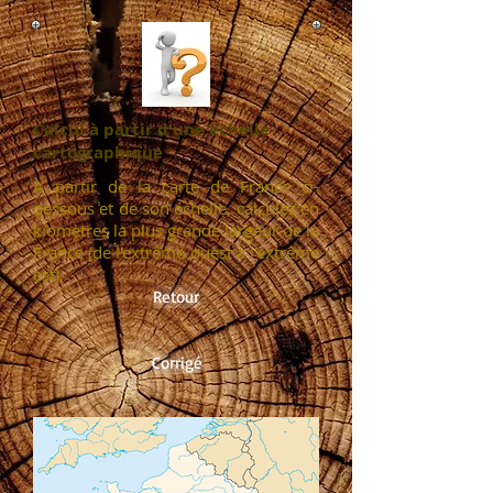
Calcul à partir d'une échelle
cartographique
A partir de la carte de France ci-
dessous et de son échelle, calculez en
kiomètres la plus grande largeur de la
France (de l'extrême ouest à l'extrême
est).
Retour
Corrigé