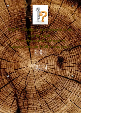
SUJET
:
Rédiger une introduction
sur le sujet :
"Les économies-mondes
successives de 1850 à nos jours
Retour
Corrigé