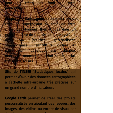
pour se créer son fond de carte
personnalisé.
Géoportail / Cartes.gouv.fr
: on peut créer sa
carte en superposant au fond de carte
choisi des données thématiques dans un
grand nombre de thèmes selon le système
des SIG (couches géolocalisées
superposées) : agriculture, culture et
patrimoine, développement durable,
énergie, économie, éducation, santé, social,
transports, loisirs...
Site de l'INSEE "Statistiques locales"
qui
permet d'avoir des données cartographiées
à l'échelle infra-urbaine très précises sur
un grand nombre d'indicateurs
Google Earth
permet de créer des projets
personnalisés en ajoutant des repères, des
images, des vidéos ou encore de visualiser