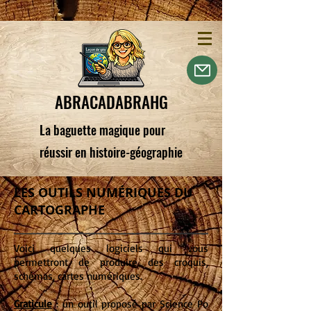
ABRACADABRAHG
La baguette magique pour
réussir en histoire-géographie
LES OUTILS NUMÉRIQUES DU
CARTOGRAPHE
Voici quelques logiciels qui vous
permettront de produire des croquis,
schémas, cartes numériques.
Graticule
: un outil proposé par Science Po