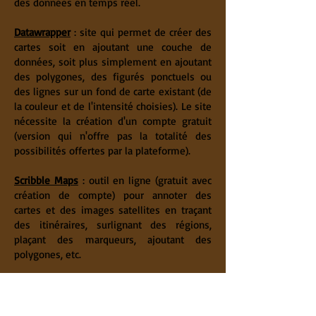
des données en temps réel.
Datawrapper
: site qui permet de créer des
cartes soit en ajoutant une couche de
données, soit plus simplement en ajoutant
des polygones, des figurés ponctuels ou
des lignes sur un fond de carte existant (de
la couleur et de l'intensité choisies). Le site
nécessite la création d'un compte gratuit
(version qui n'offre pas la totalité des
possibilités offertes par la plateforme).
Scribble Maps
: outil en ligne (gratuit avec
création de compte) pour annoter des
cartes et des images satellites en traçant
des itinéraires, surlignant des régions,
plaçant des marqueurs, ajoutant des
polygones, etc.
Felt
est un excellent outil en ligne (création
de compte nécessaire) qui permet de créer
des cartes : de nombreux outils (ajout d'un