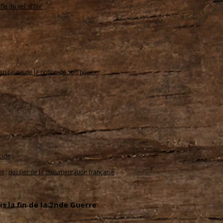
le du vel' d'hiv'
n cause de la notion de soft power
cide
;
et
;
dossier de la documentation française
s la fin de la 2nde Guerre