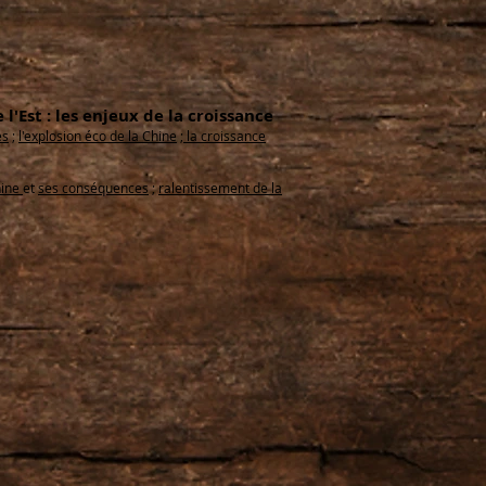
 l'Est : les enjeux de la croissance
es
;
l'explosion éco de la Chine
;
la croissance
hine
et
ses conséquences
;
ralentissement de la