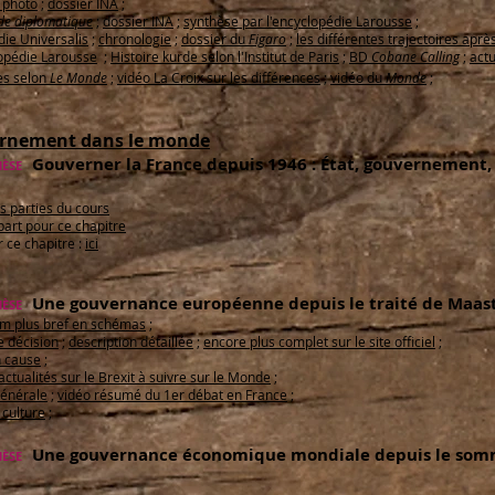
c photo
;
dossier INA
;
e diplomatique
;
dossier INA
;
synthèse par l'encyclopédie Larousse
;
die Universalis
;
chronologie
;
dossier du
Figaro
;
les différentes trajectoires aprè
lopédie Larousse
;
Histoire kurde selon l'Institut de Paris
;
BD
Cobane Calling
;
actu
es
selon
Le Monde
;
vidéo La Croix sur les différences
;
vidéo du
Monde
;
vernement dans le monde
Gouverner la France depuis 1946 : État, gouvernement,
ÈSE
es parties du cours
art pour ce chapitre
r ce chapitre :
ici
Une gouvernance européenne depuis le traité de Maast
ÈSE
m plus bref en schémas
;
e décision
;
description détaillée
;
encore plus complet sur le site officiel
;
n cause
;
actualités sur le Brexit à suivre sur le Monde
;
générale
;
vidéo résumé du 1er débat en France
;
 culture
;
Une gouvernance économique mondiale depuis le somm
ÈSE