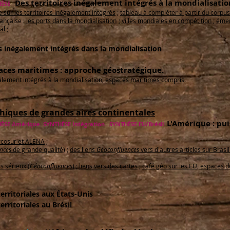
Des territoires inégalement intégrés à la mondialisatio
ÈSE
sur les territoires inégalement intégrés
;
tableau à compléter à partir du corpus
rançaise :
les ports dans la mondialisation
;
villes mondiales en compétition
;
émer
al
;
es inégalement intégrés dans la mondialisation
aces maritimes : approche géostratégique.
galement intégrés à la mondialisation, espaces maritimes compris.
iques de grandes aires continentales
L'Amérique : pu
HÈSE Amérique
SYNTHÈSE Intégration
SYNTHÈSE EU/Brésil
cosur et ALENA
;
nces
de grande qualité)
;
des liens
Géoconfluences
vers d'autres articles sur Brasili
s sérieux (
Géoconfluences
)
;
liens vers des cartes
;
café géo sur les EU, espaces 
rritoriales aux États-Unis
rritoriales au Brésil