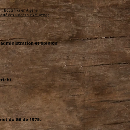
s
;
Bouteflika en Algérie
;
alité des Kurdes sur
Le Figaro
;
 administration et opinion
richt.
et du G6 de 1975.