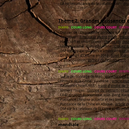
- La reconnaissance de la collaboration :
dis
Thème 2. Grandes puissances e
DIAPO
COURS LONG
COURS COURT
SYNTH
- Dossier de l'
Encyclopédie Larousse
sur la gu
- Se cultiver :
films sur la guerre froide
;
musiq
- Hard, soft et smart power :
cliquez ici
;
doss
- Unilatéralisme, multilatéralisme :
cliquez ic
- DM sur la superpuissance américaine :
suj
- DS discours d'Obama en 2012 :
sujet
;
corr
- DS composition :
corrigé de l'introduction
DIAPO
COURS LONG
COURS COURT
SYNTH
- Sur le personnage de Mao :
encyclopédie 
- Histoire de la Chine : synthèse ;
article plu
- Relations Chine/URSS :
traité d'amitié de 
- Khmers rouges :
histoire du Vietnam
;
résu
- Libéralisation économique sous Deng Xiao
- Puissance chinoise actuelle et ses limites :
- Puissance de la Chine en Afrique :
article 
- DM sur les relations de la Chine et du mon
DIAPO
COURS LONG
COURS COURT
SYNTH
mondiale