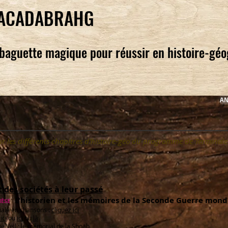
ACADABRAHG
baguette magique pour réussir en histoire-gé
AN
ur les différents chapitres d'histoire-géo du programme de Terminale
 des sociétés à leur passé
L'historien et les mémoires de la Seconde Guerre mond
ÈSE
ale en chansons :
cliquez ici
ici
ou
ici
ou
là
e Veil
;
le mémorial de la Shoah