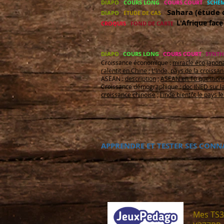
DIAPO
COURS LONG
COURS COURT
SCHÉM
Sahara (étude 
DIAPO
ÉTUDE DE CAS
L'Afrique fac
CROQUIS
FOND DE CARTE
​DIAPO
COURS LONG
COURS COURT
SYNTHÈ
Croissance économique :
miracle éco japon
ralentit en Chine
;
L'Inde, pays de la croissa
ASEAN :
description
;
ASEAN en 10 question
Croissance démographique :
doc INED sur l
croissance chinoise
;
l'Inde bientôt le pays l
APPRENDRE ET TESTER SES CONNAI
Mes TS3,