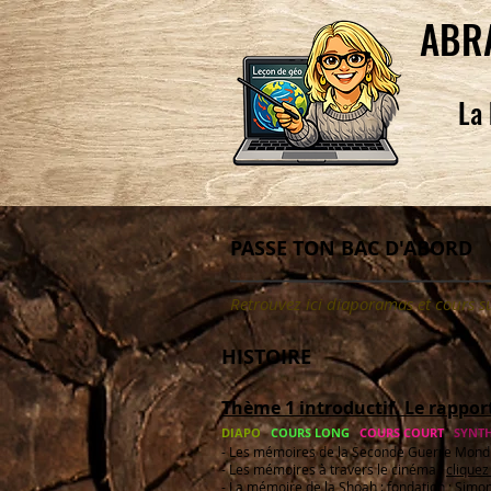
ABR
La 
PASSE TON BAC D'ABORD
Retrouvez ici diaporamas et cours s
HISTOIRE
Thème 1 introductif. Le rapport
DIAPO
COURS LONG
COURS COURT
SYNTH
- Les mémoires de la Seconde Guerre Mondi
- Les mémoires à travers le cinéma :
cliquez 
- La mémoire de la Shoah :
fondation
;
Simon