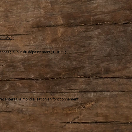
passés ?
;
iences
;
le jour du dépassement
;
COP21
;
 présenterez la mondialisation en fonctionnement