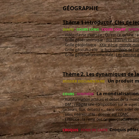
GÉOGRAPHIE
Thème 1 introductif. Clés de 
DIAPO
COURS LONG
COURS COURT
SYNTH
- Vidéo classe inversée : Qu'est-ce qu'une c
- Grille géoéconomique :
des références poi
- Grille géopolitique :
XXIe siècle, monde moin
- Grille géoculturelle :
le foot symbole de l'u
- Grille géoenvironnementale :
Les
Dessous d
Thème 2. Les dynamiques de l
Un produit mo
DOSSIER DOCUMENTAIRE
La mondialisation
COURS
SYNTHÈSE
- Autoformation acteurs et débat de la mondi
- DM : rédigez une composition sur le sujet
(acteurs, flux, débats) »... sans vous aider d
- sites intéressants :
dossier sur l'OMC
;
- Exercice : la reine des neiges, produit mond
Croquis pôles
CROQUIS
FOND DE CARTE