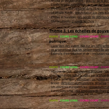
- Proche et Moyen Orient :
dossier de la do
- Conflit israélo-palestinien :
dossier du
Mond
- Printemps arabe :
en bref dans l'Encyclopé
- Le peuple Kurde :
présentation par l'encyc
- Chiites et Sunnites :
les points de différenc
- DM facultatifs :
2 sujets au choix
;
Thème 3. Les échelles de gou
DIAPO
COURS LONG
COURS COURT
SYNTH
publique.
-
Liens vers des vidéos INA sur les différent
-
Le programme du CNR, un bon point de dép
- Exemple d'introduction et de conclusion su
DIAPO
COURS LONG
COURS COURT
SYNTH
- Histoire de l'UE :
chronologie détaillée
;
ide
- Les institutions :
courte vidéo sur la prise d
- Espace Schengen :
définition
;
sa remise e
- Brexit :
définition et chronologie détaillée
;
- Les élections européennes :
présentation 
- Euroscepticisme :
des émissions de France
DIAPO
COURS LONG
COURS COURT
SYNTH