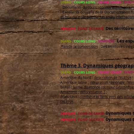
DIAPO
COURS LONG
COURS COURT
SYNTH
- Documents du cours :
corpus documentaire 
- Excellents dossiers de la Documentation f
et mondiale
;
le pétrole, un enjeu internation
Des territoir
CROQUIS
FOND DE CARTE
Les esp
DIAPO
COURS LONG
SYNTHÈSE
Plan de la composition
: Des territoires iné
Thème 3. Dynamiques géograph
DIAPO
COURS LONG
COURS COURT
SYNT
Amérique du Nord :
description de l'ALENA
;
Amérique latine :
intégration régionale
;
Mer
Brésil :
ferme du monde (dossier
Géoconflue
Amazonie
;
déforestation 2
;
États-Unis :
synthèse et liens vers des article
l'ALENA
Dynamiques te
CROQUIS
FOND DE CARTE
Dynamiques te
CROQUIS
FOND DE CARTE