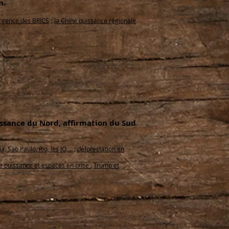
n.
;
gence des BRICS
;
la Chine puissance régionale
issance du Nord, affirmation du Sud
a, Sao Paulo, Rio, les JO,...
;
déforestation en
de puissance et espaces en crise
;
Trump et