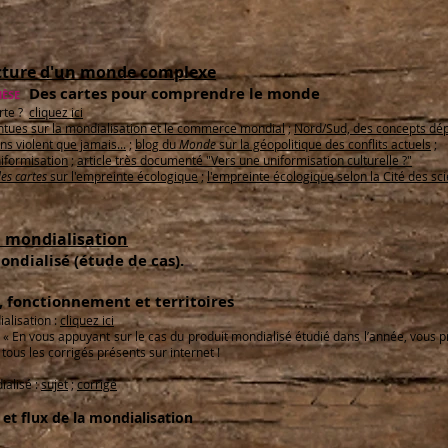
lecture d'un monde complexe
Des cartes pour comprendre le monde
ÈSE
arte ?
cliquez ici
ntues sur la mondialisation et le commerce mondial
;
Nord/Sud, des concepts dé
s violent que jamais...
;
blog du
Monde
sur la géopolitique des conflits actuels
;
niformisation
;
article très documenté "Vers une uniformisation culturelle ?"
es cartes
sur l'empreinte écologique
;
l'empreinte écologique selon la Cité des sc
a mondialisation
ndialisé (étude de cas).
, fonctionnement et territoires
alisation :
cliquez ici
 : « En vous appuyant sur le cas du produit mondialisé étudié dans l’année, vous
e tous les corrigés présents sur internet !
ialisé :
sujet
;
corrigé
 et flux de la mondialisation