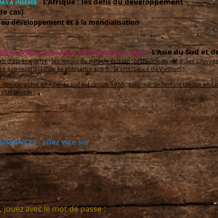
L'Afrique : les défis du développement
AS A INSÉRER
de cas)
e au développement et à la mondialisation
L'Asie du Sud et de
SE les défis de la croissance
SYNTHÈSE Chine et Japon
ais d'après guerre
;
les leçons du miracle éco jap
;
la théorie du vol d'oies sauvag
nce éco record
;
l'Inde 6e puissance éco fr
;
la croissance du Vietnam
;
s
;
a démographie en Asie du sud est depuis 1950
;
politique de l'enfant unique en C
e plus peuplé
;
SSANCES : allez vite sur
 jouez avec le mot de passe :