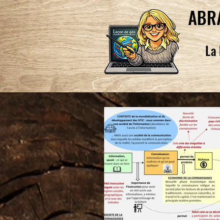
ABR
La 