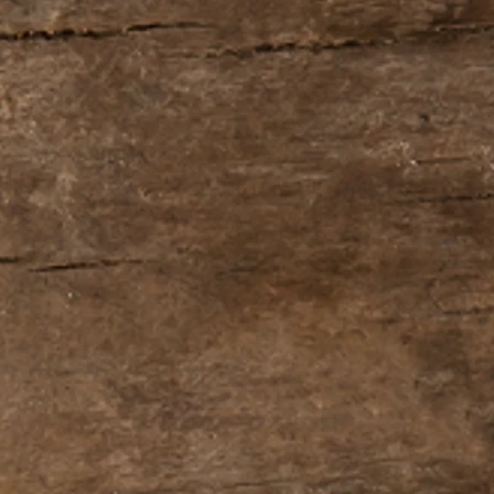
nt
rs