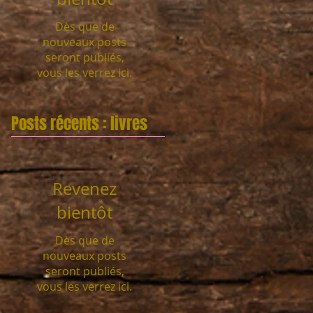
Dès que de
nouveaux posts
seront publiés,
vous les verrez ici.
Posts récents : livres
Revenez
bientôt
Dès que de
nouveaux posts
seront publiés,
vous les verrez ici.