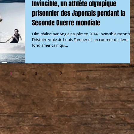
Invincible, un athlète olympique
prisonnier des Japonais pendant la
Seconde Guerre mondiale
Film réalisé par Angleina Jolie en 2014, Invincible raconte
l'histoire vraie de Louis Zamperini, un coureur de demi-
fond américain qui...
1
2
3
4