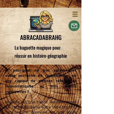
ABRACADABRAHG
La baguette magique pour
réussir en histoire-géographie
Et pourquoi ne pas agrémenter
votre accroche de composition ou
vos copies de petites références
humoristiques et non moins
culturelles ?
Mafalda
est une bande dessinée créée
par l'Argentin Quino entre 1964 et 1973.
Son héroïne éponyme est une toute