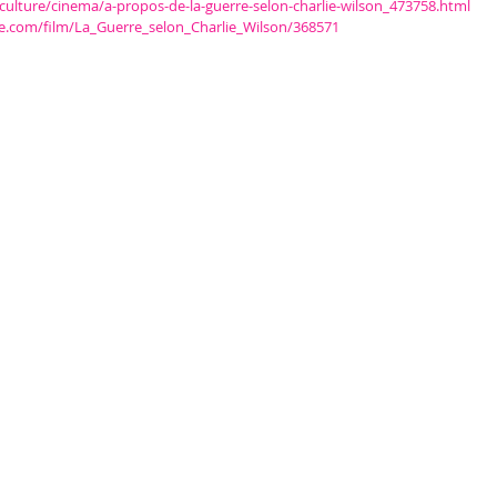
/culture/cinema/a-propos-de-la-guerre-selon-charlie-wilson_473758.html
ue.com/film/La_Guerre_selon_Charlie_Wilson/368571