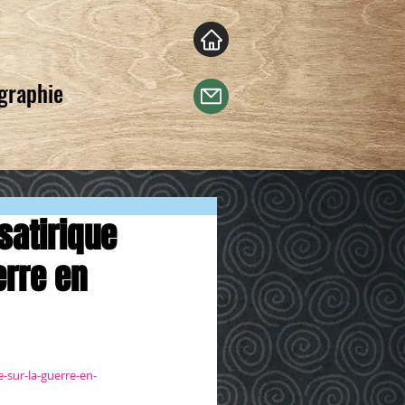
ographie
satirique
erre en
-sur-la-guerre-en-