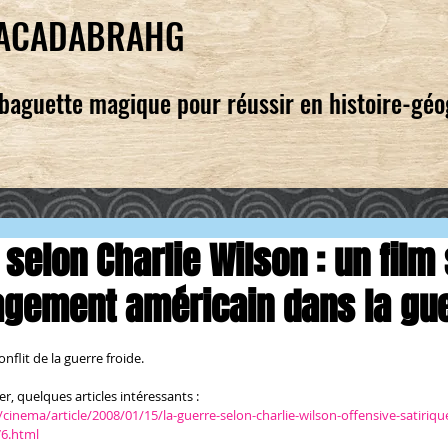
ACADABRAHG
baguette magique pour réussir en histoire-gé
 selon Charlie Wilson : un film 
agement américain dans la gu
nflit de la guerre froide.
, quelques articles intéressants :
inema/article/2008/01/15/la-guerre-selon-charlie-wilson-offensive-satirique
6.html