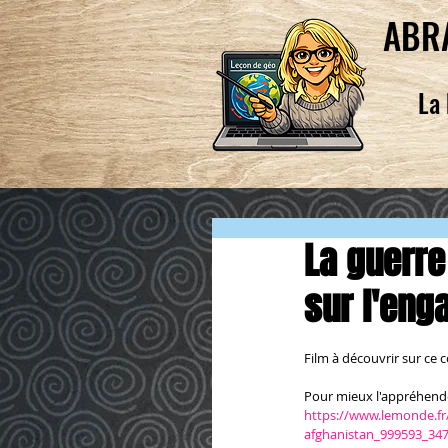
ABR
La 
La guerre
sur l'eng
Film à découvrir sur ce co
Pour mieux l'appréhender
https://www.lemonde.fr/c
afghanistan_999593_347